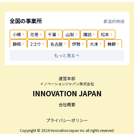
全国の事業所
都道府県順
小樽
花巻
千葉
山梨
諏訪
松本
静岡
2ゴウ
名古屋
伊勢
大津
舞鶴
奈良
岡山
松茂
高松
丸亀
春日
もっと見る
薬院
長崎
大分
鹿児島
運営本部
イノベーションジャパン株式会社
INNOVATION JAPAN
会社概要
プライバシーポリシー
Copyright © 2024 InnovationJapan inc all rights reserved.