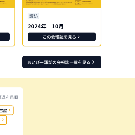
諏訪
2024年 10月
この会報誌を見る
あいびー
諏訪
の会報誌一覧を見る
都道府県順
古屋
日