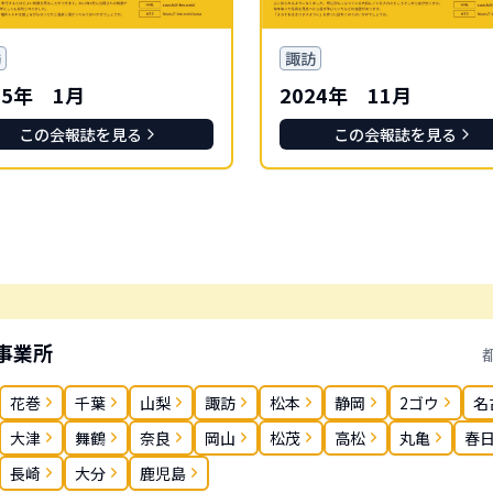
訪
諏訪
25年 1月
2024年 11月
この会報誌を見る
この会報誌を見る
事業所
花巻
千葉
山梨
諏訪
松本
静岡
2ゴウ
名
大津
舞鶴
奈良
岡山
松茂
高松
丸亀
春
長崎
大分
鹿児島