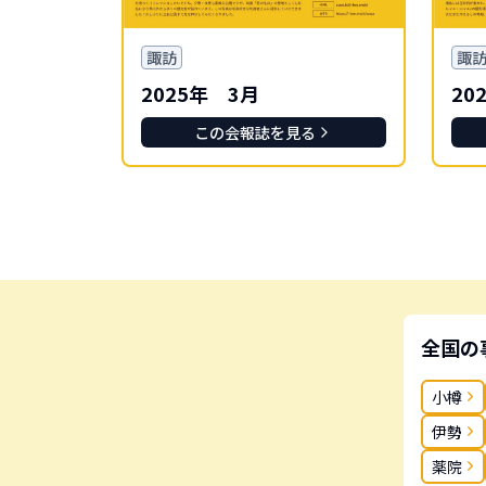
諏訪
諏
2025年 3月
20
この会報誌を見る
全国の
小樽
伊勢
薬院