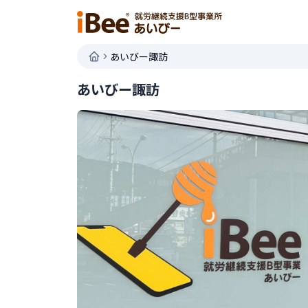
あいびー諏訪
あいびー諏訪