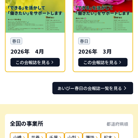
春日
春日
2026年 4月
2026年 3月
この会報誌を見る
この会報誌を見る
あいびー
春日
の会報誌一覧を見る
全国の事業所
都道府県順
小樽
花巻
千葉
山梨
諏訪
松本