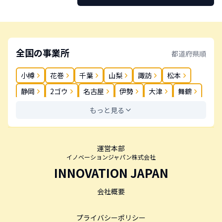
全国の事業所
都道府県順
小樽
花巻
千葉
山梨
諏訪
松本
静岡
2ゴウ
名古屋
伊勢
大津
舞鶴
奈良
岡山
松茂
高松
丸亀
春日
もっと見る
薬院
長崎
大分
鹿児島
運営本部
イノベーションジャパン株式会社
INNOVATION JAPAN
会社概要
プライバシーポリシー