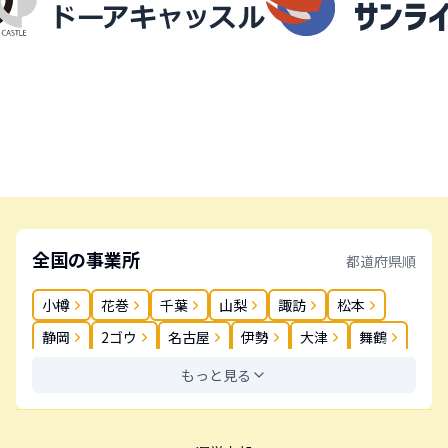
全国の事業所
都道府県順
小樽
花巻
千葉
山梨
諏訪
松本
静岡
2ゴウ
名古屋
伊勢
大津
舞鶴
奈良
岡山
松茂
高松
丸亀
春日
もっと見る
薬院
長崎
大分
鹿児島