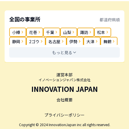
全国の事業所
都道府県順
小樽
花巻
千葉
山梨
諏訪
松本
静岡
2ゴウ
名古屋
伊勢
大津
舞鶴
奈良
岡山
松茂
高松
丸亀
春日
もっと見る
薬院
長崎
大分
鹿児島
運営本部
イノベーションジャパン株式会社
INNOVATION JAPAN
会社概要
プライバシーポリシー
Copyright © 2024 InnovationJapan inc all rights reserved.