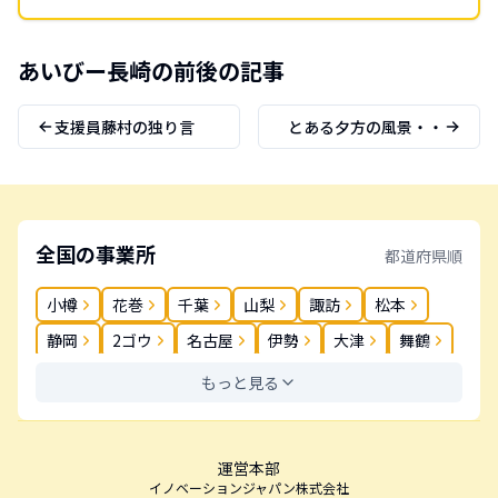
あいびー
長崎
の前後の記事
支援員藤村の独り言
とある夕方の風景・・
全国の事業所
都道府県順
小樽
花巻
千葉
山梨
諏訪
松本
静岡
2ゴウ
名古屋
伊勢
大津
舞鶴
奈良
岡山
松茂
高松
丸亀
春日
もっと見る
薬院
長崎
大分
鹿児島
運営本部
イノベーションジャパン株式会社