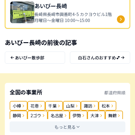
あいびー
長崎
長崎県
長崎市興善町4-5 カクヨウビル1階
月曜日～金曜日 10:00～15:00
あいびー
長崎
の前後の記事
あいびー散歩部
白石さんのおすすめ💕
全国の事業所
都道府県順
小樽
花巻
千葉
山梨
諏訪
松本
静岡
2ゴウ
名古屋
伊勢
大津
舞鶴
奈良
岡山
松茂
高松
丸亀
春日
もっと見る
薬院
長崎
大分
鹿児島