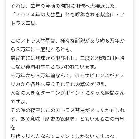
それは、去年の今頃の時期に地球へ大接近した、
「２０２４年の大彗星」とも呼称される紫金山・ア
トラス彗星。
このアトラス彗星は、様々な諸説があり約６万年か
ら８万年に一度見れるとも、
最終的には地球から飛び出し、二度と地球には回帰
しない非周期彗星ともいわれています。
６万年から８万年前なんて、ホモサピエンスがアフ
リカから各地へ渡りそれぞれの繁栄を迎え、
人類の大きなターニングポイントになった瞬間なん
ですよ。
その時の夜空にこのアトラス彗星があったかもしれ
ず、ある意味「歴史の観測者」ともいえるこの彗星
を
現代で見れたなんてロマンでしかないですよね。