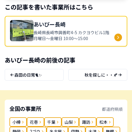
この記事を書いた事業所はこちら
あいびー
長崎
長崎県
長崎市興善町4-5 カクヨウビル1階
月曜日～金曜日 10:00～15:00
あいびー
長崎
の前後の記事
森田の日常🐈✨
秋を探しに・・🍂
全国の事業所
都道府県順
小樽
花巻
千葉
山梨
諏訪
松本
静岡
2ゴウ
名古屋
伊勢
大津
舞鶴