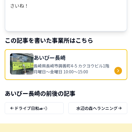
さいね！
この記事を書いた事業所はこちら
あいびー
長崎
長崎県
長崎市興善町4-5 カクヨウビル1階
月曜日～金曜日 10:00～15:00
あいびー
長崎
の前後の記事
ドライブ日和🚙💨
水辺の森へランニング