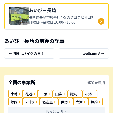
あいびー
長崎
長崎県
長崎市興善町4-5 カクヨウビル1階
月曜日～金曜日 10:00～15:00
あいびー
長崎
の前後の記事
明日はバイクの日！
wellcom💕
全国の事業所
都道府県順
小樽
花巻
千葉
山梨
諏訪
松本
静岡
2ゴウ
名古屋
伊勢
大津
舞鶴
奈良
岡山
松茂
高松
丸亀
春日
もっと見る