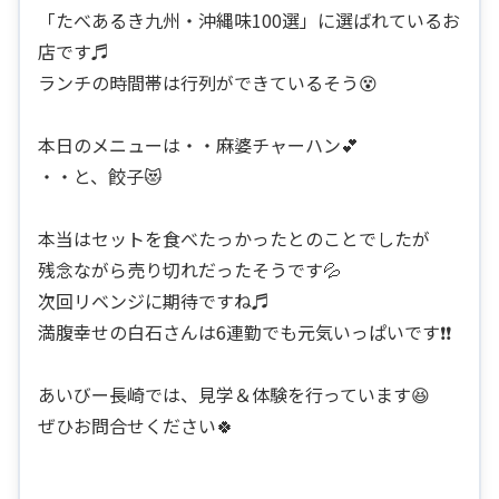
「たべあるき九州・沖縄味100選」に選ばれているお
店です♬
ランチの時間帯は行列ができているそう😵
本日のメニューは・・麻婆チャーハン💕
・・と、餃子😻
本当はセットを食べたっかったとのことでしたが
残念ながら売り切れだったそうです💦
次回リベンジに期待ですね♬
満腹幸せの白石さんは6連勤でも元気いっぱいです❗❗
あいびー長崎では、見学＆体験を行っています😆
ぜひお問合せください🍀