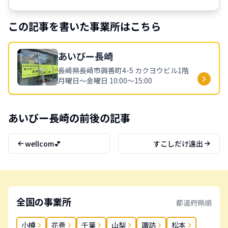
この記事を書いた事業所はこちら
あいびー
長崎
長崎県
長崎市興善町4-5 カクヨウビル1階
月曜日～金曜日 10:00～15:00
あいびー
長崎
の前後の記事
wellcom💕
すこしだけ遠出
全国の事業所
都道府県順
小樽
花巻
千葉
山梨
諏訪
松本