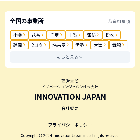
全国の事業所
都道府県順
小樽
花巻
千葉
山梨
諏訪
松本
静岡
2ゴウ
名古屋
伊勢
大津
舞鶴
奈良
岡山
松茂
高松
丸亀
春日
もっと見る
薬院
長崎
大分
鹿児島
運営本部
イノベーションジャパン株式会社
INNOVATION JAPAN
会社概要
プライバシーポリシー
Copyright © 2024 InnovationJapan inc all rights reserved.