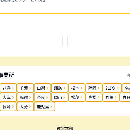
事業所
花巻
千葉
山梨
諏訪
松本
静岡
2ゴウ
名
大津
舞鶴
奈良
岡山
松茂
高松
丸亀
春
長崎
大分
鹿児島
運営本部