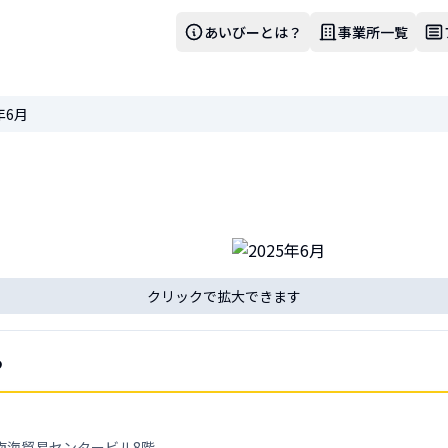
あいびーとは？
事業所一覧
年6月
クリックで拡大できます
ら
 南海貿易センタービル8階