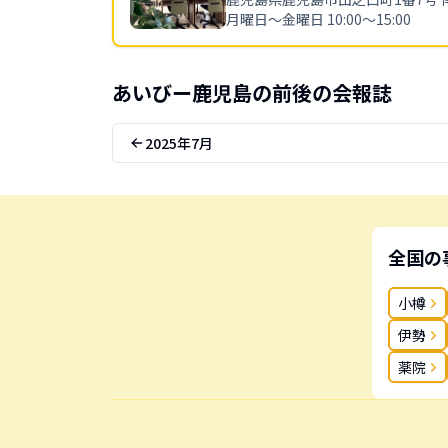
月曜日〜金曜日 10:00〜15:00
あいびー
鹿児島
の前後の会報誌
2025年7月
全国の
小樽
伊勢
薬院