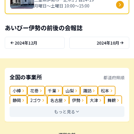
月曜日〜土曜日 10:00〜15:00
あいびー
伊勢
の前後の会報誌
2024年12月
2024年10月
全国の事業所
都道府県順
小樽
花巻
千葉
山梨
諏訪
松本
静岡
2ゴウ
名古屋
伊勢
大津
舞鶴
奈良
岡山
松茂
高松
丸亀
春日
もっと見る
薬院
長崎
大分
鹿児島