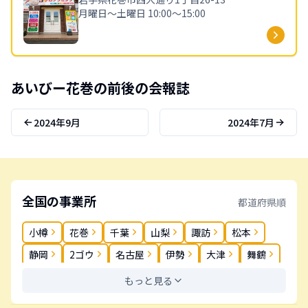
月曜日〜土曜日 10:00〜15:00
あいびー
花巻
の前後の会報誌
2024年9月
2024年7月
全国の事業所
都道府県順
小樽
花巻
千葉
山梨
諏訪
松本
静岡
2ゴウ
名古屋
伊勢
大津
舞鶴
奈良
岡山
松茂
高松
丸亀
春日
もっと見る
薬院
長崎
大分
鹿児島