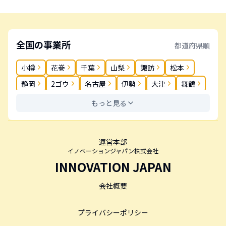
全国の事業所
都道府県順
小樽
花巻
千葉
山梨
諏訪
松本
静岡
2ゴウ
名古屋
伊勢
大津
舞鶴
奈良
岡山
松茂
高松
丸亀
春日
もっと見る
薬院
長崎
大分
鹿児島
運営本部
イノベーションジャパン株式会社
INNOVATION JAPAN
会社概要
プライバシーポリシー