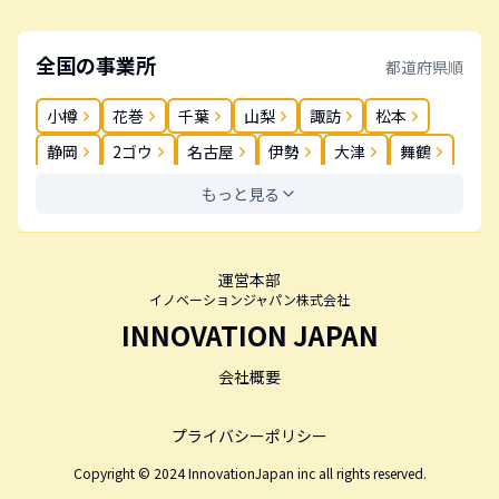
全国の事業所
都道府県順
小樽
花巻
千葉
山梨
諏訪
松本
静岡
2ゴウ
名古屋
伊勢
大津
舞鶴
奈良
岡山
松茂
高松
丸亀
春日
もっと見る
薬院
長崎
大分
鹿児島
運営本部
イノベーションジャパン株式会社
INNOVATION JAPAN
会社概要
プライバシーポリシー
Copyright © 2024 InnovationJapan inc all rights reserved.